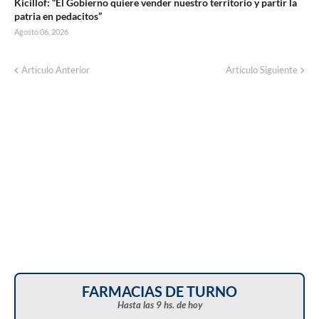
Kicillof: “El Gobierno quiere vender nuestro territorio y partir la
patria en pedacitos”
Agosto 06, 2026
Corte de energía programado para este
Artículo Anterior
Artículo Siguiente
domingo en distintos sectores de Balcarce
FARMACIAS DE TURNO
Hasta las 9 hs. de hoy