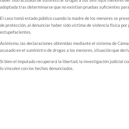
haber sido acusado de suministrar drogas a sus seis hijos menores de
adoptada tras determinarse que no existían pruebas suficientes para 
El caso tomó estado público cuando la madre de los menores se presen
de protección, al denunciar haber sido víctima de violencia física p
estupefacientes.
Asimismo, las declaraciones obtenidas mediante el sistema de Cámar
acusado en el suministro de drogas a los menores, situación que deriv
Si bien el imputado recuperará la libertad, la investigación judicial
lo vinculen con los hechos denunciados.