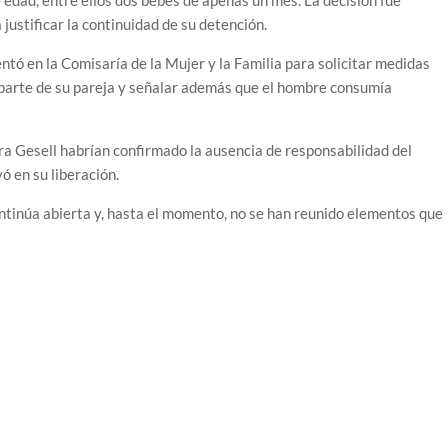
 edad, entre ellos dos bebés de apenas un mes. La decisión fue
justificar la continuidad de su detención.
tó en la Comisaría de la Mujer y la Familia para solicitar medidas
or parte de su pareja y señalar además que el hombre consumía
a Gesell habrían confirmado la ausencia de responsabilidad del
ó en su liberación.
 continúa abierta y, hasta el momento, no se han reunido elementos que