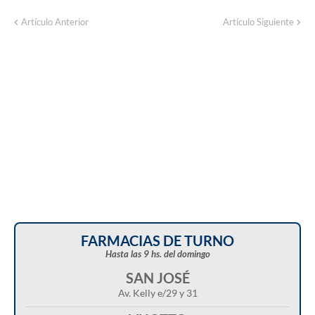
Corte de energía programado para este
Artículo Anterior
Artículo Siguiente
domingo en distintos sectores de Balcarce
FARMACIAS DE TURNO
Hasta las 9 hs. del domingo
SAN JOSÉ
Av. Kelly e/29 y 31