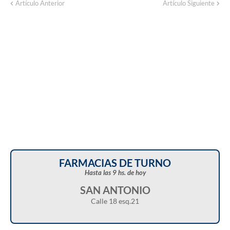
Corte de energía programado para este
Artículo Anterior
Artículo Siguiente
domingo en distintos sectores de Balcarce
FARMACIAS DE TURNO
Hasta las 9 hs. de hoy
SAN ANTONIO
Calle 18 esq.21