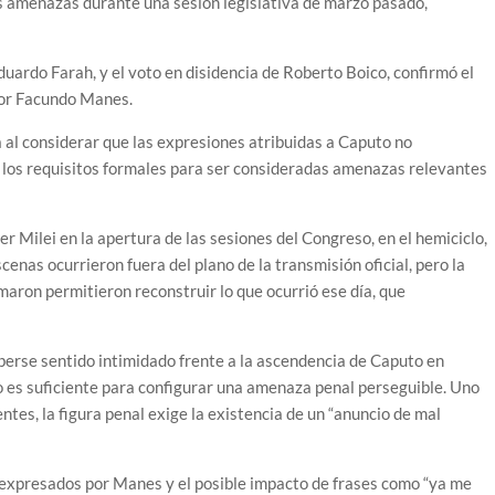
s amenazas durante una sesión legislativa de marzo pasado,
Eduardo Farah, y el voto en disidencia de Roberto Boico, confirmó el
por Facundo Manes.
 al considerar que las expresiones atribuidas a Caputo no
n los requisitos formales para ser consideradas amenazas relevantes
er Milei en la apertura de las sesiones del Congreso, en el hemiciclo,
cenas ocurrieron fuera del plano de la transmisión oficial, pero la
lmaron permitieron reconstruir lo que ocurrió ese día, que
berse sentido intimidado frente a la ascendencia de Caputo en
no es suficiente para configurar una amenaza penal perseguible. Uno
entes, la figura penal exige la existencia de un “anuncio de mal
 expresados por Manes y el posible impacto de frases como “ya me