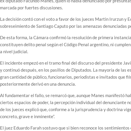
ex diputado Facundo Manes, quien lo había denunciado por presunta
marcada por fuertes discusiones.
La decisión contó con el voto a favor de los jueces Martin Irurzun y 
sobreseimiento de Santiago Caputo por las amenazas denunciadas 
De esta forma, la Cámara confirmó la resolución de primera instancia
constituyen delito penal según el Código Penal argentino, ni cumple
a nivel judicial.
El incidente empezó en el tramo final del discurso del presidente Javi
y continuó después, en los pasillos de Diputados. La mayoría de las es
gran cantidad de público, funcionarios, periodistas e invitados que fi
posteriormente derivó en una denuncia.
Al fundamentar el fallo, se remarcó que, aunque Manes manifestó ha
ciertos espacios de poder, la percepción individual del denunciante 
de los jueces explicó que, conforme a la jurisprudencia y doctrina vig
concreto, grave e inminente”.
El juez Eduardo Farah sostuvo que si bien reconoce los sentimientos