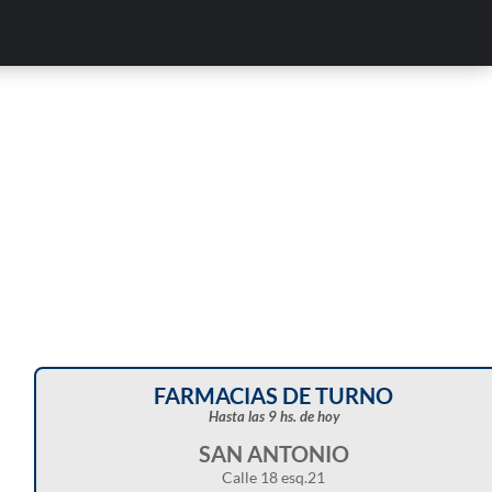
Corte de energía programado para este doming
en distintos sectores de Balcarce
FARMACIAS DE TURNO
Hasta las 9 hs. de hoy
SAN ANTONIO
Calle 18 esq.21