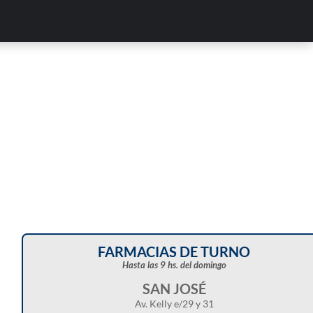
Corte de energía programado para este doming
en distintos sectores de Balcarce
FARMACIAS DE TURNO
Hasta las 9 hs. del domingo
SAN JOSÉ
Av. Kelly e/29 y 31