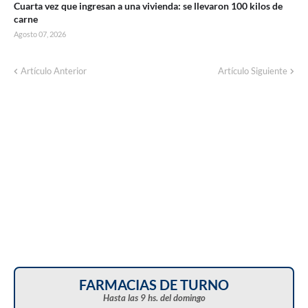
Cuarta vez que ingresan a una vivienda: se llevaron 100 kilos de
carne
Agosto 07, 2026
Corte de energía programado para este
Artículo Anterior
Artículo Siguiente
domingo en distintos sectores de Balcarce
FARMACIAS DE TURNO
Hasta las 9 hs. del domingo