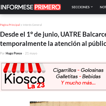
SECCIONES
NOT
Página Principal
Interés General
Desde el 1° de junio, UATRE Balcarc
temporalmente la atención al públi
Por
Hugo Ponce
-
21 mayo