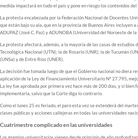
medida impactará en todo el país y pone en riesgo los contenidos del
La protesta encabezada por la Federación Nacional de Docentes Un
que están bajo su ala, que en la provincia de Buenos Aires incluye
ADUPAZ (José C. Paz) y ADUNOBA (Universidad del Noroeste de la pr
La protesta afectará, además, a la mayoría de las casas de estudios d
Tecnológica Nacional (UTN); la de Rosario (UNR); la de Tucumán (UN
(UNSa) y de Entre Ríos (UNER).
La decisión fue tomada luego de que el Gobierno nacional no diera re
aplicación de la Ley de Financiamiento Universitario N° 27.795, mejo
La ley fue aprobada por primera vez hace más de 200 días, y si bien f
implementarla, salvo que la Corte diga lo contrario.
Como el lunes 25 es feriado, el paro esta vez se extenderá del mart
clases públicas y acciones callejeras en todas las universidades naci
Cuatrimestre complicado en las universidades
Los gremios universitarios vienen desde principio de año profundizand