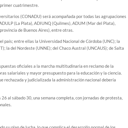
 primer cuatrimestre.
iversitarios (CONADU) será acompañada por todas las agrupaciones
n a ADULP (La Plata), ADIUNQ (Quilmes), ADUM (Mar del Plata),
ovincia de Buenos Aires), entre otras.
el país; entre ellas la Universidad Nacional de Córdoba (UNC); la
T); la del Nordeste (UNNE); del Chaco Austral (UNCAUS); de Salta
spuestas oficiales a la marcha multitudinaria en reclamo de la
ras salariales y mayor presupuesto para la educación y la ciencia.
ue rechazada y judicializada la administración nacional debería
es 26 al sábado 30, una semana completa, con jornadas de protesta,
onales.
o su plan de lucha, lo que complica el desarrollo normal de los