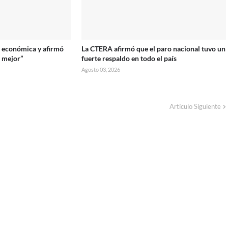
is económica y afirmó
La CTERA afirmó que el paro nacional tuvo un
o mejor”
fuerte respaldo en todo el país
Agosto 03, 2026
Artículo Siguiente