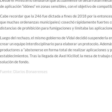
Desde el Ministerio señalaron que actualmente se desarrollan mesas 
de aplicación “idóneo” en zonas sensibles, con el objetivo de compati
Cabe recordar que la 246 fue dictada a fines de 2018 por la entonce
que muchas ordenanzas municipales) cosechó rápidamente fuertes cr
distancias de prohibición para fumigaciones y limitaba las aplicacion
Luego del rechazo, el mismo gobierno de Vidal decidió suspenderla en
crear un equipo interdisciplinario para elaborar un protocolo. Además,
productores a “abstenerse en forma total de realizar aplicaciones y p
establecimientos. Tras la llegada de Axel Kicillof, la mesa de trabaj
solución de fondo.
Fuente: Diarios Bonaerenses