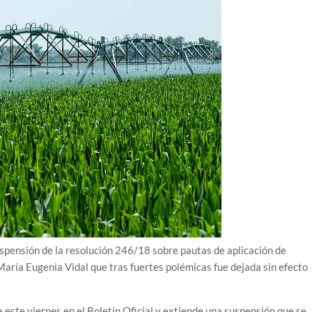
suspensión de la resolución 246/18 sobre pautas de aplicación de
aría Eugenia Vidal que tras fuertes polémicas fue dejada sin efecto
 este viernes en el Boletín Oficial y extiende una suspensión que se