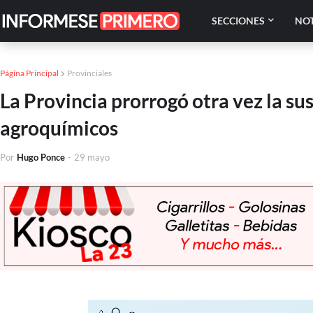
SECCIONES
NOT
Página Principal
Provinciales
La Provincia prorrogó otra vez la su
agroquímicos
Por
Hugo Ponce
-
29 mayo