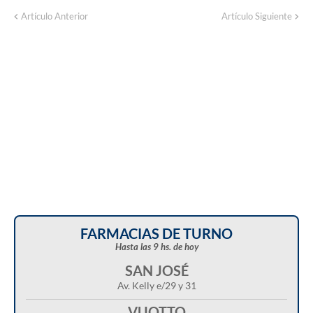
Corte de energía programado para este
Artículo Anterior
Artículo Siguiente
domingo en distintos sectores de Balcarce
FARMACIAS DE TURNO
Hasta las 9 hs. de hoy
SAN JOSÉ
Av. Kelly e/29 y 31
VUOTTO