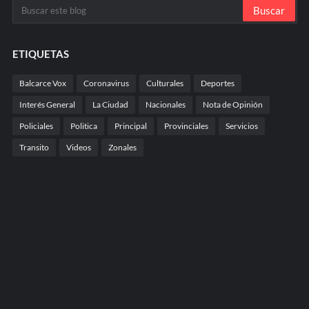
ETIQUETAS
Balcarce Vox
Coronavirus
Culturales
Deportes
Interés General
La Ciudad
Nacionales
Nota de Opinión
Policiales
Politica
Principal
Provinciales
Servicios
Transito
Videos
Zonales