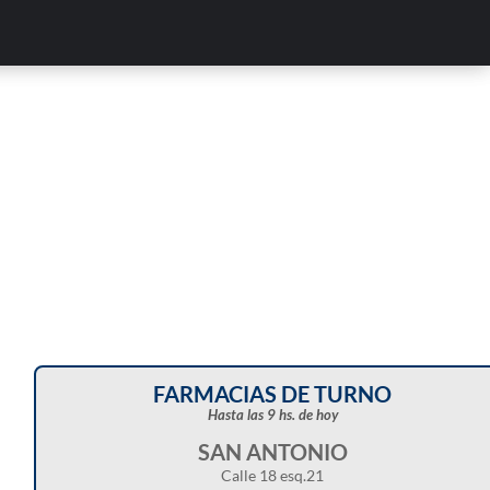
Corte de energía programado para este doming
en distintos sectores de Balcarce
FARMACIAS DE TURNO
Hasta las 9 hs. de hoy
SAN ANTONIO
Calle 18 esq.21