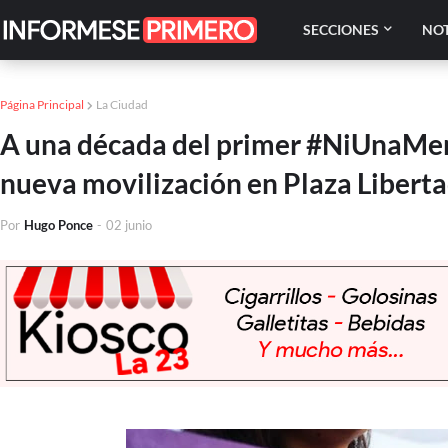
SECCIONES
NOT
Página Principal
La Ciudad
A una década del primer #NiUnaMeno
nueva movilización en Plaza Libert
Por
Hugo Ponce
-
02 junio