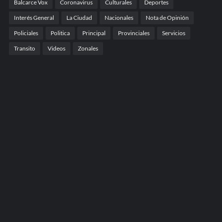
Balcarce Vox
Coronavirus
Culturales
Deportes
Interés General
La Ciudad
Nacionales
Nota de Opinión
Policiales
Politica
Principal
Provinciales
Servicios
Transito
Videos
Zonales