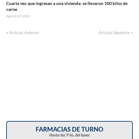
Cuarta vez que ingresan a una vivienda: se llevaron 100 kilos de
carne
Agosto 07, 2026
Corte de energía programado para este
Artículo Anterior
Artículo Siguiente
domingo en distintos sectores de Balcarce
FARMACIAS DE TURNO
Hasta las 9 hs. del lunes