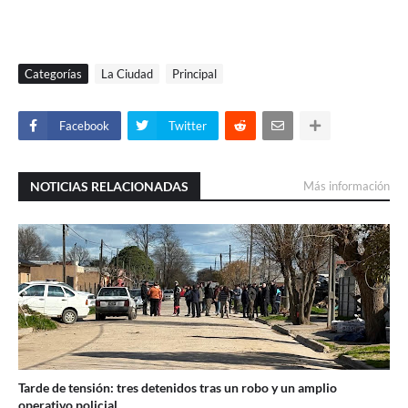
Categorías
La Ciudad
Principal
Facebook
Twitter
NOTICIAS RELACIONADAS
Más información
Tarde de tensión: tres detenidos tras un robo y un amplio
operativo policial