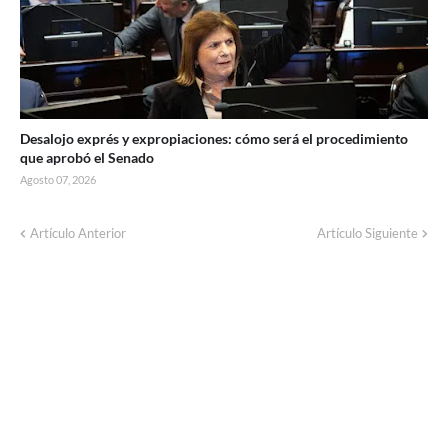
Desalojo exprés y expropiaciones: cómo será el procedimiento
que aprobó el Senado
Agosto 07, 2026
Corte de energía programado para este
Artículo Anterior
Artículo Siguiente
domingo en distintos sectores de Balcarce