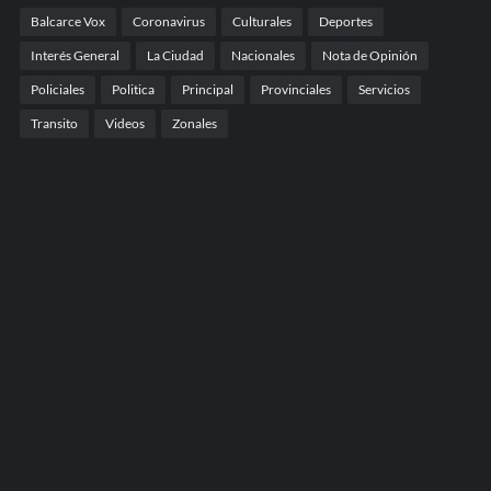
Balcarce Vox
Coronavirus
Culturales
Deportes
Interés General
La Ciudad
Nacionales
Nota de Opinión
Policiales
Politica
Principal
Provinciales
Servicios
Transito
Videos
Zonales