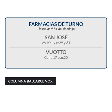
FARMACIAS DE TURNO
Hasta las 9 hs. del domingo
SAN JOSÉ
Av. Kelly e/29 y 31
VUOTTO
Calle 17 esq.20
Christian Castillo en “Balcarce Vox”:
Javier Menonne en “Balcarce Vox”: reclamó
cuestionó el proyecto de reforma de la Ley de
que se conozca la carga horaria de cada
COLUMNA BALCARCE VOX
Tierras y advirtió sobre una “entrega total”
médico/a municipal
del territorio