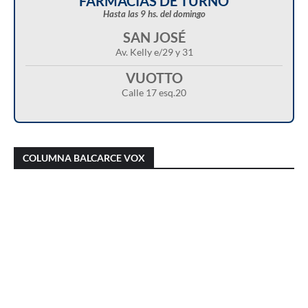
FARMACIAS DE TURNO
Hasta las 9 hs. del domingo
SAN JOSÉ
Av. Kelly e/29 y 31
VUOTTO
Calle 17 esq.20
Christian Castillo en “Balcarce Vox”:
Javier Menonne en “Balcarce Vox”: reclamó
cuestionó el proyecto de reforma de la Ley de
que se conozca la carga horaria de cada
COLUMNA BALCARCE VOX
Tierras y advirtió sobre una “entrega total”
médico/a municipal
del territorio