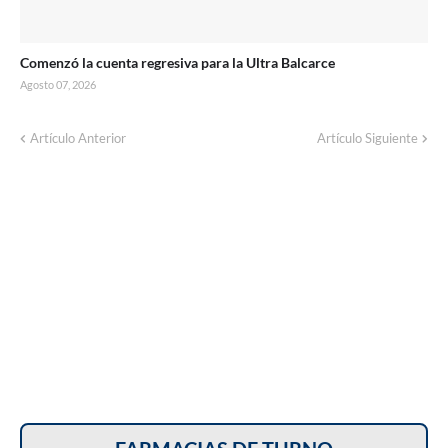
Comenzó la cuenta regresiva para la Ultra Balcarce
Agosto 07, 2026
Corte de energía programado para este
Artículo Anterior
Artículo Siguiente
domingo en distintos sectores de Balcarce