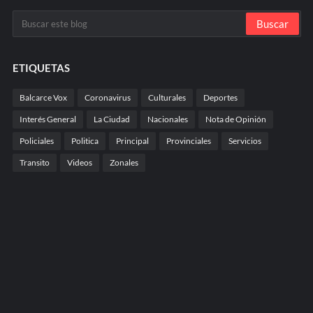
ETIQUETAS
Balcarce Vox
Coronavirus
Culturales
Deportes
Interés General
La Ciudad
Nacionales
Nota de Opinión
Policiales
Politica
Principal
Provinciales
Servicios
Transito
Videos
Zonales