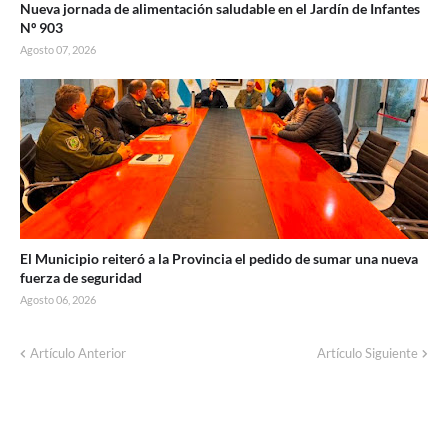
Nueva jornada de alimentación saludable en el Jardín de Infantes
Nº 903
Agosto 07, 2026
El Municipio reiteró a la Provincia el pedido de sumar una nueva
fuerza de seguridad
Agosto 06, 2026
Corte de energía programado para este
Artículo Anterior
Artículo Siguiente
domingo en distintos sectores de Balcarce