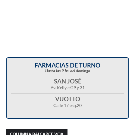
FARMACIAS DE TURNO
Hasta las 9 hs. del domingo
SAN JOSÉ
Av. Kelly e/29 y 31
VUOTTO
Calle 17 esq.20
Christian Castillo en “Balcarce Vox”:
Javier Menonne en “Balcarce Vox”: reclamó
cuestionó el proyecto de reforma de la Ley de
que se conozca la carga horaria de cada
COLUMNA BALCARCE VOX