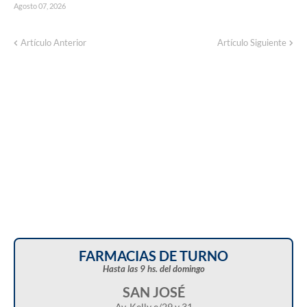
Agosto 07, 2026
Corte de energía programado para este
Artículo Anterior
Artículo Siguiente
domingo en distintos sectores de Balcarce
FARMACIAS DE TURNO
Hasta las 9 hs. del domingo
SAN JOSÉ
Av. Kelly e/29 y 31