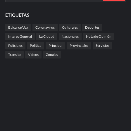
ETIQUETAS
Balcarce Vox
Coronavirus
Culturales
Deportes
Interés General
La Ciudad
Nacionales
Nota de Opinión
Policiales
Politica
Principal
Provinciales
Servicios
Transito
Videos
Zonales