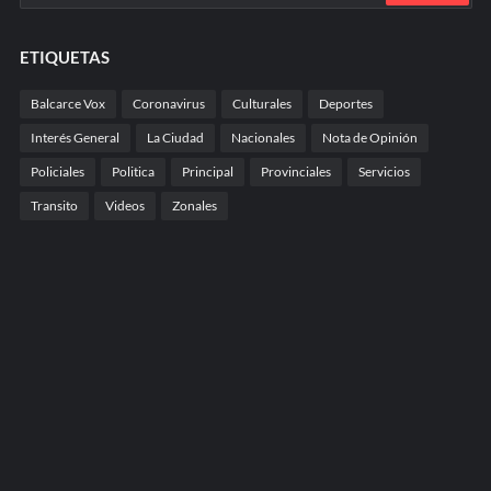
ETIQUETAS
Balcarce Vox
Coronavirus
Culturales
Deportes
Interés General
La Ciudad
Nacionales
Nota de Opinión
Policiales
Politica
Principal
Provinciales
Servicios
Transito
Videos
Zonales