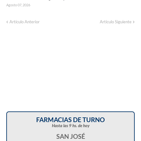
Agosto 07, 2026
Corte de energía programado para este
Artículo Anterior
Artículo Siguiente
domingo en distintos sectores de Balcarce
FARMACIAS DE TURNO
Hasta las 9 hs. de hoy
SAN JOSÉ