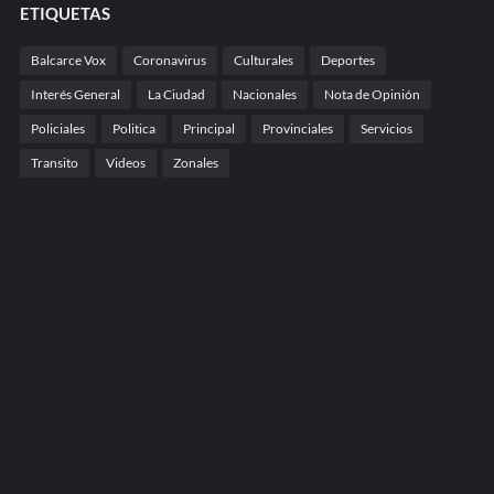
ETIQUETAS
Balcarce Vox
Coronavirus
Culturales
Deportes
Interés General
La Ciudad
Nacionales
Nota de Opinión
Policiales
Politica
Principal
Provinciales
Servicios
Transito
Videos
Zonales