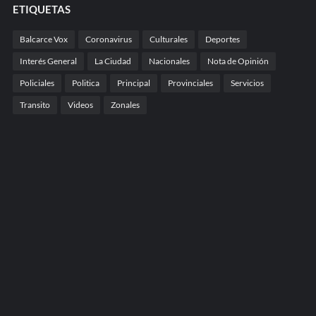
ETIQUETAS
Balcarce Vox
Coronavirus
Culturales
Deportes
Interés General
La Ciudad
Nacionales
Nota de Opinión
Policiales
Politica
Principal
Provinciales
Servicios
Transito
Videos
Zonales