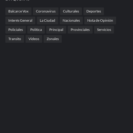
Balcarce Vox
Coronavirus
Culturales
Deportes
Interés General
La Ciudad
Nacionales
Nota de Opinión
Policiales
Politica
Principal
Provinciales
Servicios
Transito
Videos
Zonales