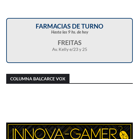
FARMACIAS DE TURNO
Hasta las 9 hs. de hoy
FREITAS
Av. Kelly e/23 y 25
Christian Castillo en “Balcarce Vox”:
Javier Menonne en “Balcarce Vox”: reclamó
cuestionó el proyecto de reforma de la Ley de
que se conozca la carga horaria de cada
COLUMNA BALCARCE VOX
Tierras y advirtió sobre una “entrega total”
médico/a municipal
del territorio