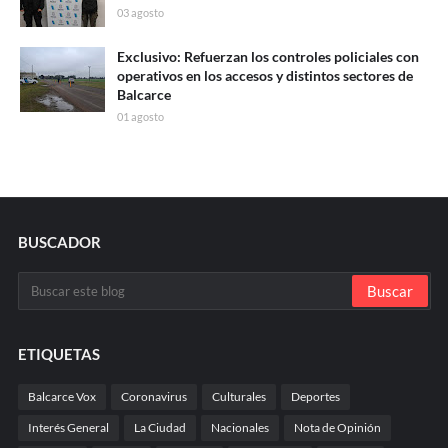
03 agosto
Exclusivo: Refuerzan los controles policiales con
operativos en los accesos y distintos sectores de
Balcarce
01 agosto
BUSCADOR
ETIQUETAS
Balcarce Vox
Coronavirus
Culturales
Deportes
Interés General
La Ciudad
Nacionales
Nota de Opinión