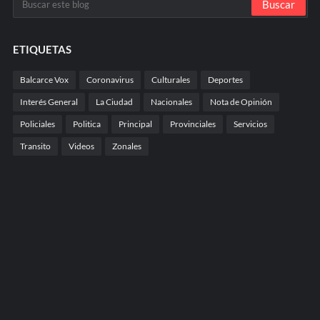
ETIQUETAS
Balcarce Vox
Coronavirus
Culturales
Deportes
Interés General
La Ciudad
Nacionales
Nota de Opinión
Policiales
Politica
Principal
Provinciales
Servicios
Transito
Videos
Zonales