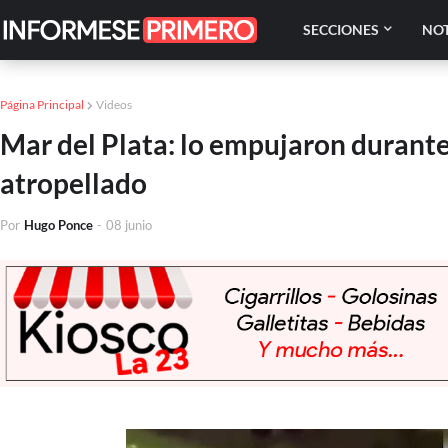
SECCIONES
NOT
Página Principal
Videos
Mar del Plata: lo empujaron durante
atropellado
Por
Hugo Ponce
-
08 junio