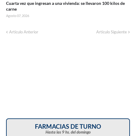
Cuarta vez que ingresan a una vivienda: se llevaron 100 kilos de
carne
Agosto 07, 2026
Corte de energía programado para este
Artículo Anterior
Artículo Siguiente
domingo en distintos sectores de Balcarce
FARMACIAS DE TURNO
Hasta las 9 hs. del domingo