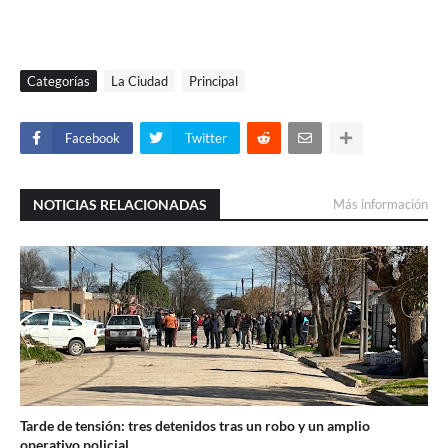
Categorías
La Ciudad
Principal
Facebook
Twitter
NOTICIAS RELACIONADAS
Más información
Tarde de tensión: tres detenidos tras un robo y un amplio
operativo policial