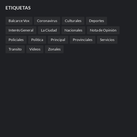
ETIQUETAS
Balcarce Vox
Coronavirus
Culturales
Deportes
Interés General
La Ciudad
Nacionales
Nota de Opinión
Policiales
Politica
Principal
Provinciales
Servicios
Transito
Videos
Zonales