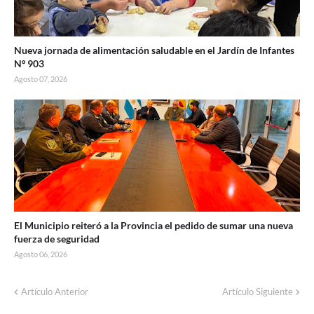
Nueva jornada de alimentación saludable en el Jardín de Infantes
Nº 903
Agosto 07, 2026
El Municipio reiteró a la Provincia el pedido de sumar una nueva
fuerza de seguridad
Agosto 06, 2026
Corte de energía programado para este
Artículo Anterior
Artículo Siguiente
domingo en distintos sectores de Balcarce