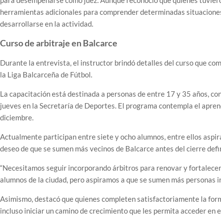
para desempeñarse como juez. Aunque reconoció que quienes tuviero
herramientas adicionales para comprender determinadas situaciones
desarrollarse en la actividad.
Curso de arbitraje en Balcarce
Durante la entrevista, el instructor brindó detalles del curso que 
la Liga Balcarceña de Fútbol.
La capacitación está destinada a personas de entre 17 y 35 años, con
jueves en la Secretaría de Deportes. El programa contempla el aprend
diciembre.
Actualmente participan entre siete y ocho alumnos, entre ellos aspi
deseo de que se sumen más vecinos de Balcarce antes del cierre defini
“Necesitamos seguir incorporando árbitros para renovar y fortalecer e
alumnos de la ciudad, pero aspiramos a que se sumen más personas in
Asimismo, destacó que quienes completen satisfactoriamente la fo
incluso iniciar un camino de crecimiento que les permita acceder en e