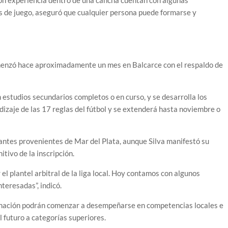
n experiencia dentro de una cancha cuentan con algunas
 de juego, aseguró que cualquier persona puede formarse y
comenzó hace aproximadamente un mes en Balcarce con el respaldo de
 estudios secundarios completos o en curso, y se desarrolla los
izaje de las 17 reglas del fútbol y se extenderá hasta noviembre o
rantes provenientes de Mar del Plata, aunque Silva manifestó su
tivo de la inscripción.
l plantel arbitral de la liga local. Hoy contamos con algunos
teresadas”, indicó.
rmación podrán comenzar a desempeñarse en competencias locales e
l futuro a categorías superiores.