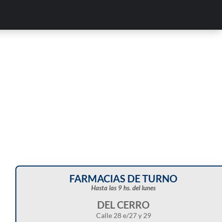
Corte de energía programado para este doming
en distintos sectores de Balcarce
FARMACIAS DE TURNO
Hasta las 9 hs. del lunes
DEL CERRO
Calle 28 e/27 y 29