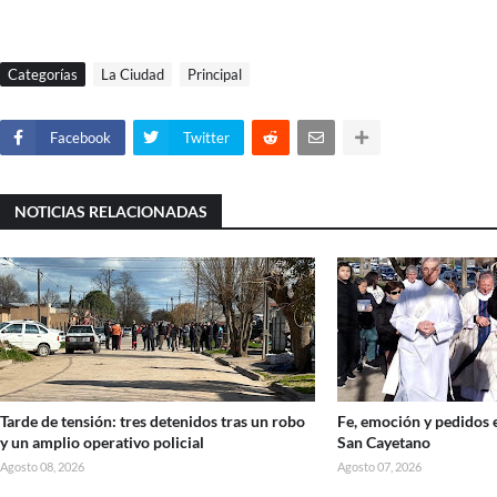
Categorías
La Ciudad
Principal
Facebook
Twitter
NOTICIAS RELACIONADAS
Tarde de tensión: tres detenidos tras un robo
Fe, emoción y pedidos 
y un amplio operativo policial
San Cayetano
Agosto 08, 2026
Agosto 07, 2026