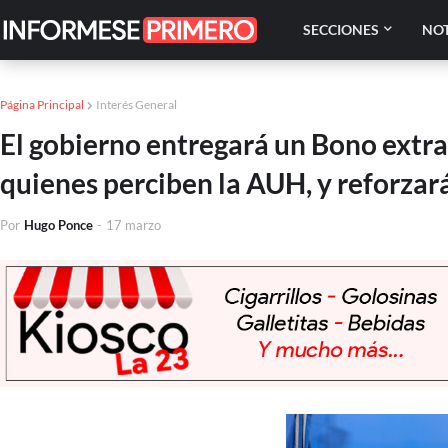
SECCIONES
NOT
Página Principal
Interés General
El gobierno entregará un Bono extr
quienes perciben la AUH, y reforzar
Por
Hugo Ponce
-
17 marzo