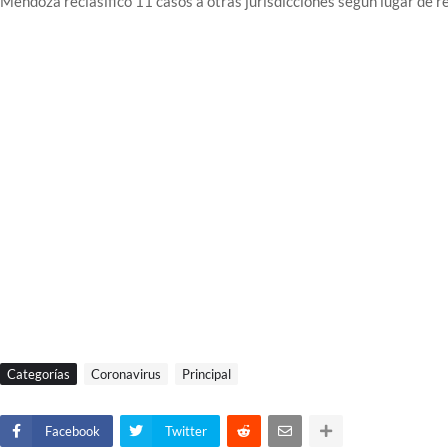
Mendoza reclasificó 11 casos a otras jurisdicciones según lugar de r
Categorías
Coronavirus
Principal
Facebook
Twitter