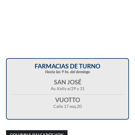
FARMACIAS DE TURNO
Hasta las 9 hs. del domingo
SAN JOSÉ
Av. Kelly e/29 y 31
VUOTTO
Calle 17 esq.20
Christian Castillo en “Balcarce Vox”:
Javier Menonne en “Balcarce Vox”: reclamó
cuestionó el proyecto de reforma de la Ley de
que se conozca la carga horaria de cada
COLUMNA BALCARCE VOX