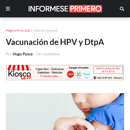
Página Principal
Interés General
Vacunación de HPV y DtpA
Por
Hugo Ponce
-
06 noviembre