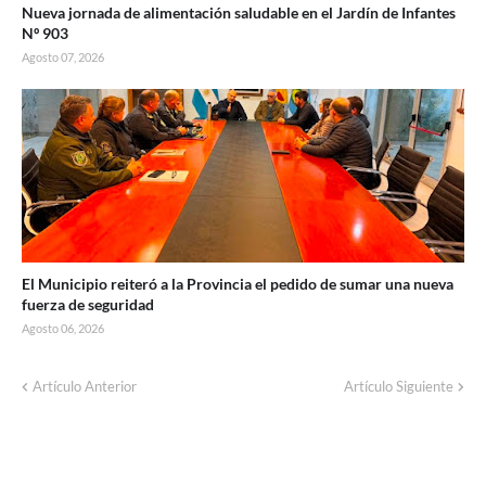
Nueva jornada de alimentación saludable en el Jardín de Infantes
Nº 903
Agosto 07, 2026
El Municipio reiteró a la Provincia el pedido de sumar una nueva
fuerza de seguridad
Agosto 06, 2026
Corte de energía programado para este
Artículo Anterior
Artículo Siguiente
domingo en distintos sectores de Balcarce