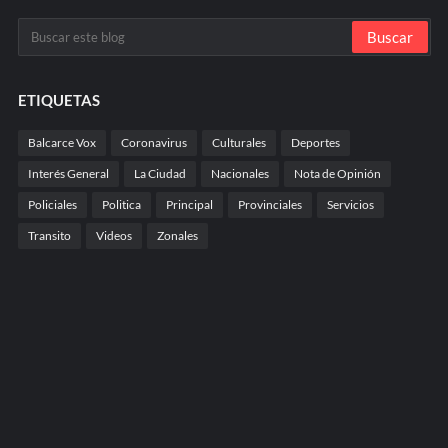
ETIQUETAS
Balcarce Vox
Coronavirus
Culturales
Deportes
Interés General
La Ciudad
Nacionales
Nota de Opinión
Policiales
Politica
Principal
Provinciales
Servicios
Transito
Videos
Zonales