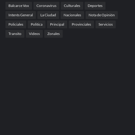
Balcarce Vox
Coronavirus
Culturales
Deportes
Interés General
La Ciudad
Nacionales
Nota de Opinión
Policiales
Politica
Principal
Provinciales
Servicios
Transito
Videos
Zonales