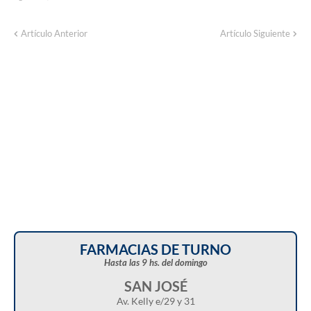
Corte de energía programado para este
Artículo Anterior
Artículo Siguiente
domingo en distintos sectores de Balcarce
FARMACIAS DE TURNO
Hasta las 9 hs. del domingo
SAN JOSÉ
Av. Kelly e/29 y 31