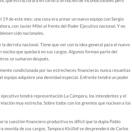
e, que estructurará en torno a un núcleo de incondicionales pero
 el 19 de este mes: una cosa era armar un nuevo equipo con Sergio
ora, con Javier Milei al frente del Poder Ejecutivo nacional. Y no
ubiesen sido nacionales.
e la derrota nacional. Tiene que ver con la idea general para el nuevo
un núcleo que quedará en sus cargos. Algunos forman parte del
otros se sumaron después.
lemente condicionada por las estrecheces financieras nunca resueltas
 del equipo adquiere una densidad especial. Enfrente tendrá un poder
vo ejecutivo tendrá representación La Cámpora, los intendentes y el
elación muy estrecha. Sobre todos con los gremios que nuclean a los
 la cuestión financiero-productiva es difícil que la dupla Pablo
era movida de sus cargos. Tampoco Kicillof se desprenderá de Carlos