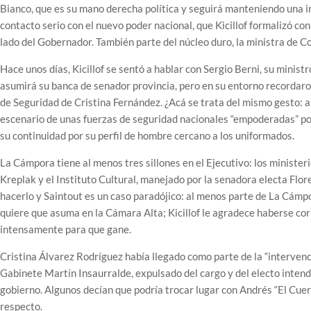
Bianco, que es su mano derecha política y seguirá manteniendo una in
contacto serio con el nuevo poder nacional, que Kicillof formalizó con
lado del Gobernador. También parte del núcleo duro, la ministra de Co
Hace unos días, Kicillof se sentó a hablar con Sergio Berni, su minist
asumirá su banca de senador provincia, pero en su entorno recordaro
de Seguridad de Cristina Fernández. ¿Acá se trata del mismo gesto: ale
escenario de unas fuerzas de seguridad nacionales “empoderadas” por Pa
su continuidad por su perfil de hombre cercano a los uniformados.
La Cámpora tiene al menos tres sillones en el Ejecutivo: los minister
Kreplak y el Instituto Cultural, manejado por la senadora electa Flor
hacerlo y Saintout es un caso paradójico: al menos parte de La Cámpo
quiere que asuma en la Cámara Alta; Kicillof le agradece haberse corri
intensamente para que gane.
Cristina Álvarez Rodríguez había llegado como parte de la “intervenci
Gabinete Martín Insaurralde, expulsado del cargo y del electo inten
gobierno. Algunos decían que podría trocar lugar con Andrés “El Cue
respecto.