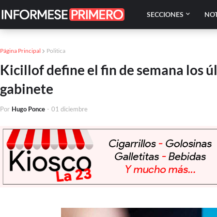
SECCIONES
NOT
Página Principal
Politica
Kicillof define el fin de semana los
gabinete
Por
Hugo Ponce
-
01 diciembre