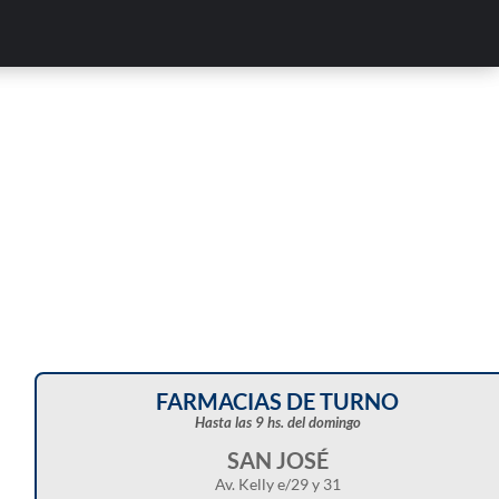
Corte de energía programado para este doming
en distintos sectores de Balcarce
FARMACIAS DE TURNO
Hasta las 9 hs. del domingo
SAN JOSÉ
Av. Kelly e/29 y 31