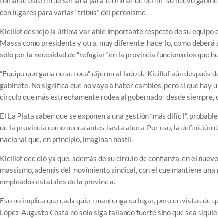
tomarse este fin de semana para terminar de definir su nuevo gabinet
con lugares para varias “tribus” del peronismo.
Kicillof despejó la última variable importante respecto de su equipo
Massa como presidente y otra, muy diferente, hacerlo, como deberá ah
solo por la necesidad de “refugiar” en la provincia funcionarios que h
“Equipo que gana no se toca”, dijeron al lado de Kicillof aún después d
gabinete. No significa que no vaya a haber cambios, pero sí que hay 
círculo que más estrechamente rodea al gobernador desde siempre, 
El La Plata saben que se exponen a una gestión “más difícil”, probab
de la provincia como nunca antes hasta ahora. Por eso, la definición
nacional que, en principio, imaginan hostil.
Kicillof decidió ya que, además de su círculo de confianza, en el nue
massismo, además del movimiento sindical, con el que mantiene una r
empleados estatales de la provincia.
Eso no implica que cada quien mantenga su lugar, pero en vistas de que
López-Augusto Costa no solo siga tallando fuerte sino que sea siqui