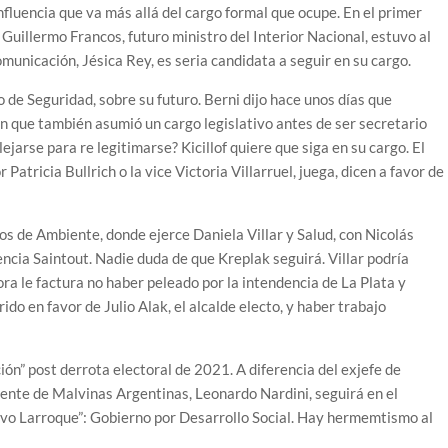
fluencia que va más allá del cargo formal que ocupe. En el primer
 Guillermo Francos, futuro ministro del Interior Nacional, estuvo al
municación, Jésica Rey, es seria candidata a seguir en su cargo.
ro de Seguridad, sobre su futuro. Berni dijo hace unos días que
n que también asumió un cargo legislativo antes de ser secretario
jarse para re legitimarse? Kicillof quiere que siga en su cargo. El
tricia Bullrich o la vice Victoria Villarruel, juega, dicen a favor de
ios de Ambiente, donde ejerce Daniela Villar y Salud, con Nicolás
encia Saintout. Nadie duda de que Kreplak seguirá. Villar podría
ra le factura no haber peleado por la intendencia de La Plata y
do en favor de Julio Alak, el alcalde electo, y haber trabajo
ón” post derrota electoral de 2021. A diferencia del exjefe de
dente de Malvinas Argentinas, Leonardo Nardini, seguirá en el
rvo Larroque”: Gobierno por Desarrollo Social. Hay hermemtismo al