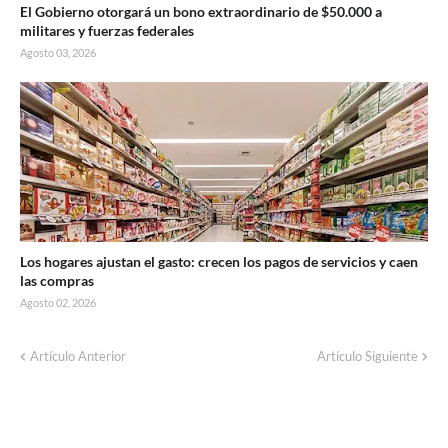
El Gobierno otorgará un bono extraordinario de $50.000 a
militares y fuerzas federales
Agosto 03, 2026
Los hogares ajustan el gasto: crecen los pagos de servicios y caen
las compras
Agosto 02, 2026
Corte de energía programado para este
Artículo Anterior
Artículo Siguiente
domingo en distintos sectores de Balcarce