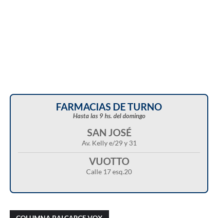
FARMACIAS DE TURNO
Hasta las 9 hs. del domingo
SAN JOSÉ
Av. Kelly e/29 y 31
VUOTTO
Calle 17 esq.20
Christian Castillo en “Balcarce Vox”:
Javier Menonne en “Balcarce Vox”: reclamó
cuestionó el proyecto de reforma de la Ley de
que se conozca la carga horaria de cada
COLUMNA BALCARCE VOX