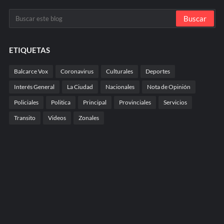
ETIQUETAS
Balcarce Vox
Coronavirus
Culturales
Deportes
Interés General
La Ciudad
Nacionales
Nota de Opinión
Policiales
Politica
Principal
Provinciales
Servicios
Transito
Videos
Zonales