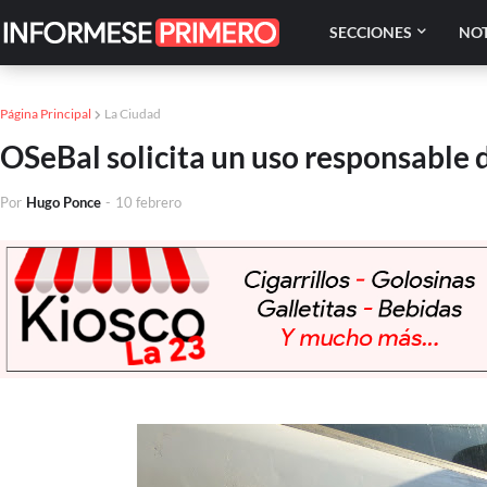
SECCIONES
NOT
Página Principal
La Ciudad
OSeBal solicita un uso responsable 
Por
Hugo Ponce
-
10 febrero