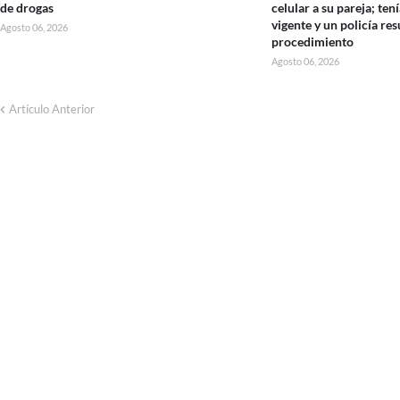
de drogas
celular a su pareja; te
vigente y un policía res
Agosto 06, 2026
procedimiento
Agosto 06, 2026
Artículo Anterior