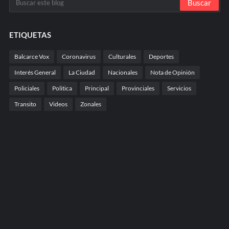
ETIQUETAS
Balcarce Vox
Coronavirus
Culturales
Deportes
Interés General
La Ciudad
Nacionales
Nota de Opinión
Policiales
Politica
Principal
Provinciales
Servicios
Transito
Videos
Zonales