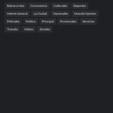
Balcarce Vox
Coronavirus
Culturales
Deportes
Interés General
La Ciudad
Nacionales
Nota de Opinión
Policiales
Politica
Principal
Provinciales
Servicios
Transito
Videos
Zonales