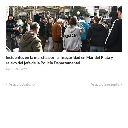
Incidentes en la marcha por la inseguridad en Mar del Plata y
relevo del jefe de la Policía Departamental
Agosto 05, 2026
Corte de energía programado para este
Artículo Anterior
Artículo Siguiente
domingo en distintos sectores de Balcarce