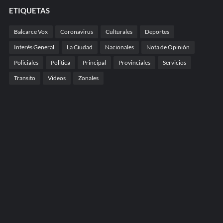
ETIQUETAS
Balcarce Vox
Coronavirus
Culturales
Deportes
Interés General
La Ciudad
Nacionales
Nota de Opinión
Policiales
Politica
Principal
Provinciales
Servicios
Transito
Videos
Zonales