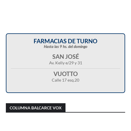
FARMACIAS DE TURNO
Hasta las 9 hs. del domingo
SAN JOSÉ
Av. Kelly e/29 y 31
VUOTTO
Calle 17 esq.20
Christian Castillo en “Balcarce Vox”:
Javier Menonne en “Balcarce Vox”: reclamó
cuestionó el proyecto de reforma de la Ley de
que se conozca la carga horaria de cada
COLUMNA BALCARCE VOX
Tierras y advirtió sobre una “entrega total”
médico/a municipal
del territorio