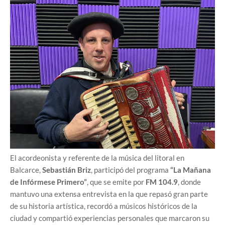
El acordeonista y referente de la música del litoral en
Balcarce,
Sebastián Briz
, participó del programa
“La Mañana
de Infórmese Primero”
, que se emite por
FM 104.9
, donde
mantuvo una extensa entrevista en la que repasó gran parte
de su historia artística, recordó a músicos históricos de la
ciudad y compartió experiencias personales que marcaron su