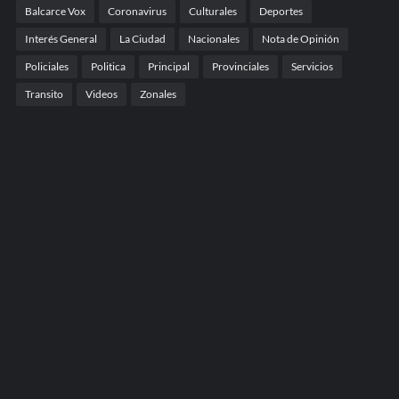
Balcarce Vox
Coronavirus
Culturales
Deportes
Interés General
La Ciudad
Nacionales
Nota de Opinión
Policiales
Politica
Principal
Provinciales
Servicios
Transito
Videos
Zonales