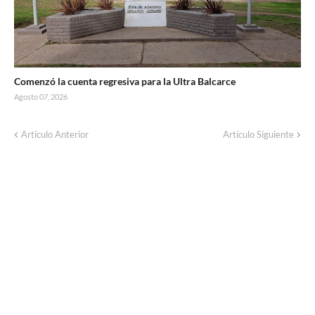
Comenzó la cuenta regresiva para la Ultra Balcarce
Agosto 07, 2026
Corte de energía programado para este
Artículo Anterior
Artículo Siguiente
domingo en distintos sectores de Balcarce