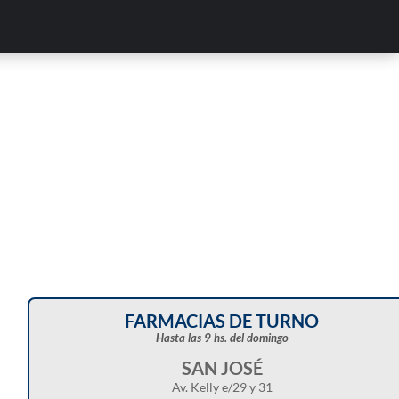
Corte de energía programado para este doming
en distintos sectores de Balcarce
FARMACIAS DE TURNO
Hasta las 9 hs. del domingo
SAN JOSÉ
Av. Kelly e/29 y 31