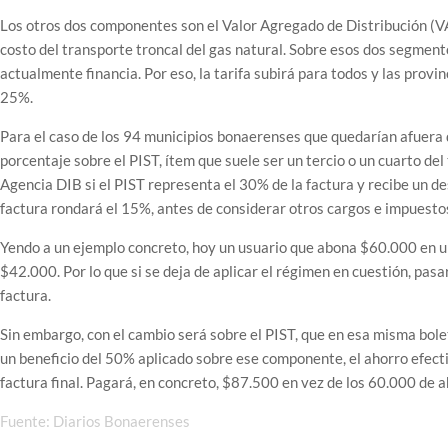
Los otros dos componentes son el Valor Agregado de Distribución (VAD
costo del transporte troncal del gas natural. Sobre esos dos segmento
actualmente financia. Por eso, la tarifa subirá para todos y las provi
25%.
Para el caso de los 94 municipios bonaerenses que quedarían afuera 
porcentaje sobre el PIST, ítem que suele ser un tercio o un cuarto del
Agencia DIB si el PIST representa el 30% de la factura y recibe un d
factura rondará el 15%, antes de considerar otros cargos e impuesto
Yendo a un ejemplo concreto, hoy un usuario que abona $60.000 en una
$42.000. Por lo que si se deja de aplicar el régimen en cuestión, pasa
factura.
Sin embargo, con el cambio será sobre el PIST, que en esa misma bole
un beneficio del 50% aplicado sobre ese componente, el ahorro efectiv
factura final. Pagará, en concreto, $87.500 en vez de los 60.000 de a
Fuente: Diarios Bonaerenses