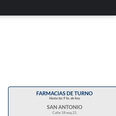
Corte de energía programado para este doming
en distintos sectores de Balcarce
FARMACIAS DE TURNO
Hasta las 9 hs. de hoy
SAN ANTONIO
Calle 18 esq.21