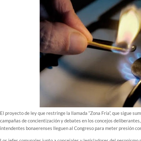
El proyecto de ley que restringe la llamada “Zona Fría”, que sigue su
campañas de concientización y debates en los concejos deliberantes
intendentes bonaerenses lleguen al Congreso para meter presión con
Los jefes comunales junto a concejales y legisladores del peronismo 