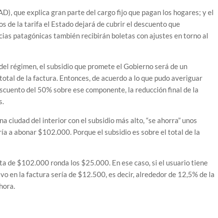
), que explica gran parte del cargo fijo que pagan los hogares; y el
s de la tarifa el Estado dejará de cubrir el descuento que
ncias patagónicas también recibirán boletas con ajustes en torno al
del régimen, el subsidio que promete el Gobierno será de un
 total de la factura. Entonces, de acuerdo a lo que pudo averiguar
escuento del 50% sobre ese componente, la reducción final de la
s.
 ciudad del interior con el subsidio más alto, “se ahorra” unos
ría a abonar $102.000. Porque el subsidio es sobre el total de la
ta de $102.000 ronda los $25.000. En ese caso, si el usuario tiene
o en la factura sería de $12.500, es decir, alrededor de 12,5% de la
hora.