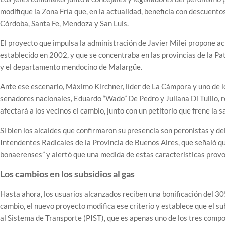
modifique la Zona Fría que, en la actualidad, beneficia con descuent
Córdoba, Santa Fe, Mendoza y San Luis.
El proyecto que impulsa la administración de Javier Milei propone ac
establecido en 2002, y que se concentraba en las provincias de la Pa
y el departamento mendocino de Malargüe.
Ante ese escenario, Máximo Kirchner, líder de La Cámpora y uno de lo
senadores nacionales, Eduardo “Wado” De Pedro y Juliana Di Tullio, 
afectará a los vecinos el cambio, junto con un petitorio que frene la sa
Si bien los alcaldes que confirmaron su presencia son peronistas y d
Intendentes Radicales de la Provincia de Buenos Aires, que señaló que
bonaerenses” y alertó que una medida de estas características provo
Los cambios en los subsidios al gas
Hasta ahora, los usuarios alcanzados reciben una bonificación del 30% 
cambio, el nuevo proyecto modifica ese criterio y establece que el sub
al Sistema de Transporte (PIST), que es apenas uno de los tres compo