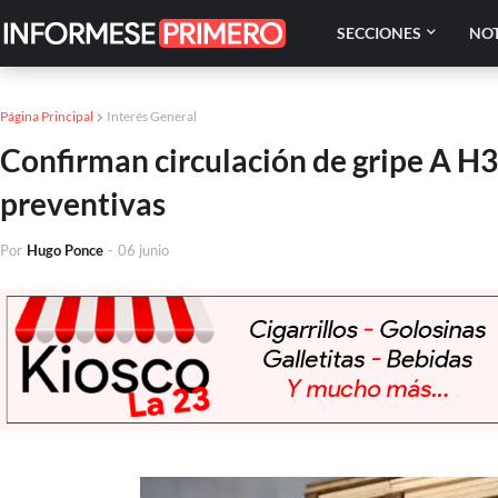
SECCIONES
NOT
Página Principal
Interés General
Confirman circulación de gripe A H
preventivas
Por
Hugo Ponce
-
06 junio